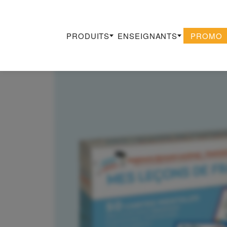
PRODUITS
ENSEIGNANTS
PROMO
Recherche
×