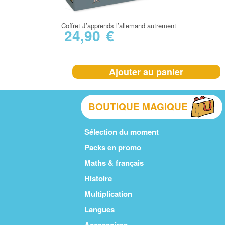
Coffret J’apprends l’allemand autrement
24,90
€
Ajouter au panier
BOUTIQUE MAGIQUE
Sélection du moment
Packs en promo
Maths & français
Histoire
Multiplication
Langues
Accessoires