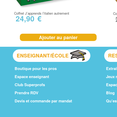
Coffret J’apprends l’italien autrement
Co
24,90
€
Ajouter au panier
ENSEIGNANT/ÉCOLE
RE
Boutique pour les pros
Extrai
Espace enseignant
Jeux r
Club Superprofs
Espac
Prendre RDV
Blog
Devis et commande par mandat
Qu’es