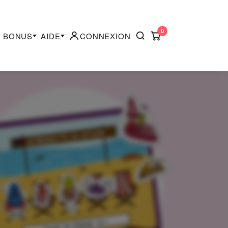
0
BONUS
AIDE
CONNEXION