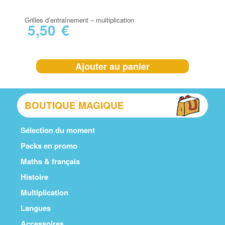
Grilles d’entraînement – multiplication
5,50
€
Ajouter au panier
BOUTIQUE MAGIQUE
Sélection du moment
Packs en promo
Maths & français
Histoire
Multiplication
Langues
Accessoires