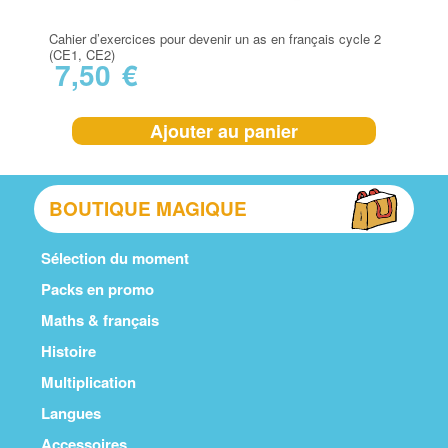
Cahier d’exercices pour devenir un as en français cycle 2
(CE1, CE2)
7,50
€
Ajouter au panier
BOUTIQUE MAGIQUE
Sélection du moment
Packs en promo
Maths & français
Histoire
Multiplication
Langues
Accessoires