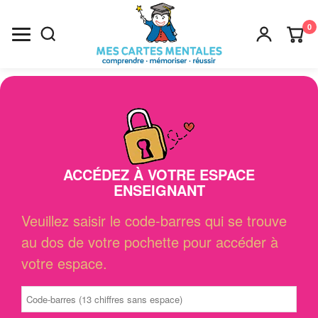
0
Recherche
×
ACCÉDEZ À VOTRE ESPACE
ENSEIGNANT
Veuillez saisir le code-barres qui se trouve
au dos de votre pochette pour accéder à
votre espace.