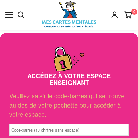
0
Recherche
×
ACCÉDEZ À VOTRE ESPACE
ENSEIGNANT
Veuillez saisir le code-barres qui se trouve
au dos de votre pochette pour accéder à
votre espace.