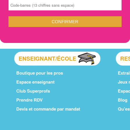
CONFIRMER
ENSEIGNANT/ÉCOLE
RE
Boutique pour les pros
Extrai
Espace enseignant
Jeux r
Club Superprofs
Espac
Prendre RDV
Blog
Devis et commande par mandat
Qu’es