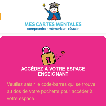
ACCÉDEZ À VOTRE ESPACE
ENSEIGNANT
Veuillez saisir le code-barres qui se trouve
au dos de votre pochette pour accéder à
votre espace.