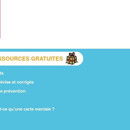
SSOURCES GRATUITES
ts
évise et corrigés
e prévention
t-ce qu’une carte mentale ?