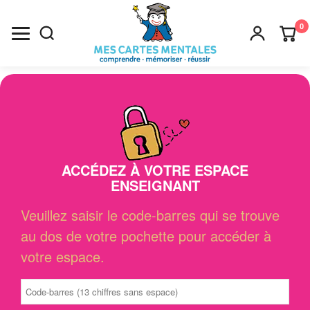
0
Recherche
×
ACCÉDEZ À VOTRE ESPACE
ENSEIGNANT
Veuillez saisir le code-barres qui se trouve
au dos de votre pochette pour accéder à
votre espace.