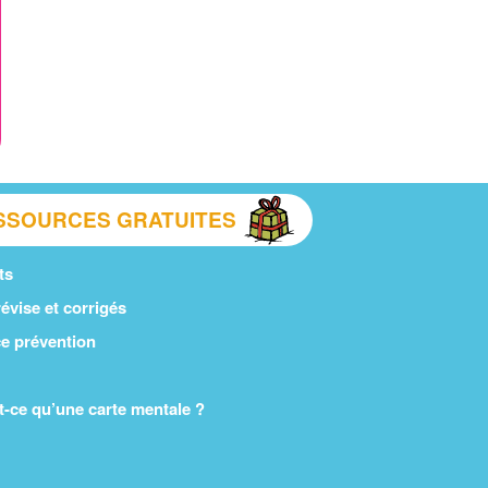
SSOURCES GRATUITES
ts
évise et corrigés
e prévention
t-ce qu’une carte mentale ?