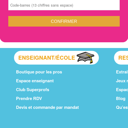
CONFIRMER
ENSEIGNANT/ÉCOLE
RE
Boutique pour les pros
Extrai
Espace enseignant
Jeux r
Club Superprofs
Espac
Prendre RDV
Blog
Devis et commande par mandat
Qu’es