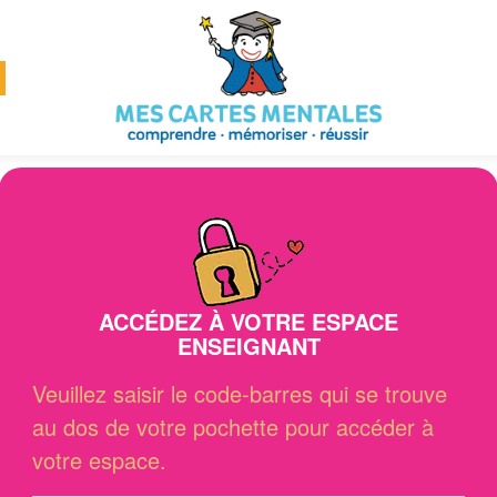
ACCÉDEZ À VOTRE ESPACE
ENSEIGNANT
Veuillez saisir le code-barres qui se trouve
au dos de votre pochette pour accéder à
votre espace.