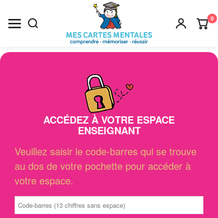
0
Recherche
×
ACCÉDEZ À VOTRE ESPACE
ENSEIGNANT
Veuillez saisir le code-barres qui se trouve
au dos de votre pochette pour accéder à
votre espace.