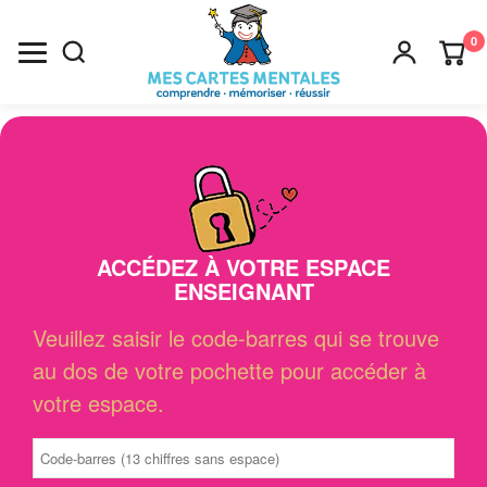
0
Recherche
×
ACCÉDEZ À VOTRE ESPACE
ENSEIGNANT
Veuillez saisir le code-barres qui se trouve
au dos de votre pochette pour accéder à
votre espace.