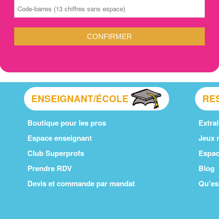
CONFIRMER
ENSEIGNANT/ÉCOLE
RE
Boutique pour les pros
Extrai
Espace enseignant
Jeux r
Club Superprofs
Espac
Prendre RDV
Blog
Devis et commande par mandat
Qu’es