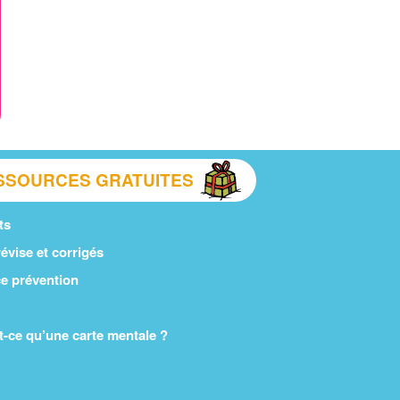
SSOURCES GRATUITES
ts
évise et corrigés
e prévention
t-ce qu’une carte mentale ?