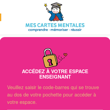
ACCÉDEZ À VOTRE ESPACE
ENSEIGNANT
Veuillez saisir le code-barres qui se trouve
au dos de votre pochette pour accéder à
votre espace.