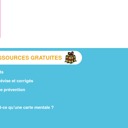
SSOURCES GRATUITES
ts
évise et corrigés
e prévention
t-ce qu’une carte mentale ?