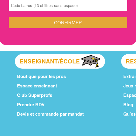
CONFIRMER
ENSEIGNANT/ÉCOLE
RE
Boutique pour les pros
Extrai
Espace enseignant
Jeux r
Club Superprofs
Espac
Prendre RDV
Blog
Devis et commande par mandat
Qu’es