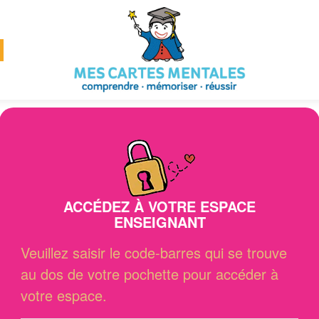
ACCÉDEZ À VOTRE ESPACE
ENSEIGNANT
Veuillez saisir le code-barres qui se trouve
au dos de votre pochette pour accéder à
votre espace.