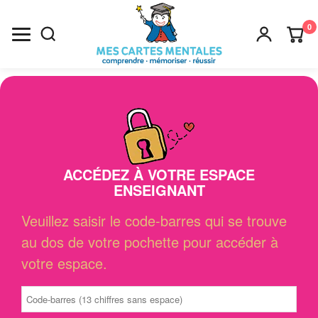
0
Recherche
×
ACCÉDEZ À VOTRE ESPACE
ENSEIGNANT
Veuillez saisir le code-barres qui se trouve
au dos de votre pochette pour accéder à
votre espace.