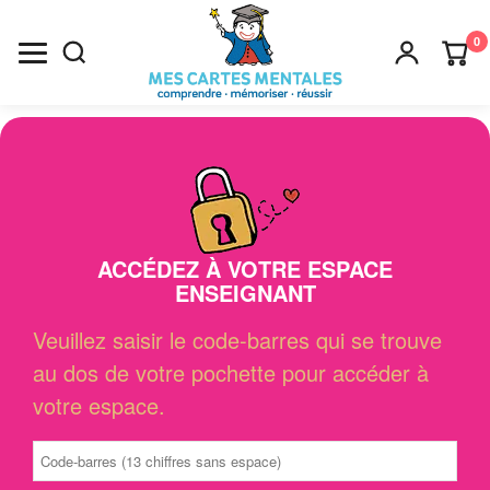
0
Recherche
×
ACCÉDEZ À VOTRE ESPACE
ENSEIGNANT
Veuillez saisir le code-barres qui se trouve
au dos de votre pochette pour accéder à
votre espace.