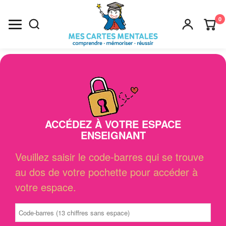
0
Recherche
×
ACCÉDEZ À VOTRE ESPACE
ENSEIGNANT
Veuillez saisir le code-barres qui se trouve
au dos de votre pochette pour accéder à
votre espace.