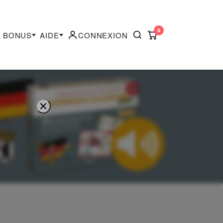
0
BONUS
AIDE
CONNEXION