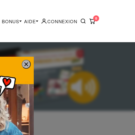
0
BONUS
AIDE
CONNEXION