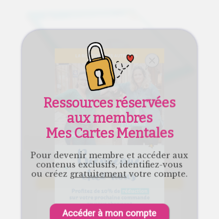
Ressources réservées
aux membres
Mes Cartes Mentales
BLOC-NOTES A4 CRÉER MES CARTES
MENTALES
7,50
€
Pour devenir membre et accéder aux
contenus exclusifs, identifiez-vous
ou créez
gratuitement
votre compte.
Ajouter au panier
Accéder à mon compte