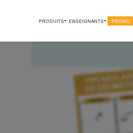
PRODUITS
ENSEIGNANTS
PROMO
Recherche
×