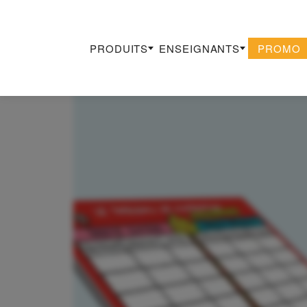
PRODUITS
ENSEIGNANTS
PROMO
Recherche
×