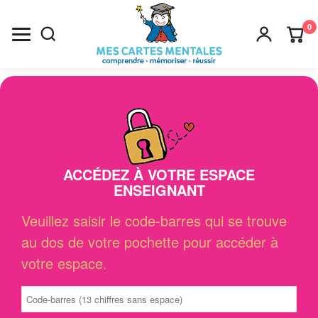
0
Recherche
×
ACCÉDEZ À VOTRE ESPACE
ENSEIGNANT
Veuillez saisir le code-barres qui se trouve
au dos de votre pochette pour accéder à
votre espace.