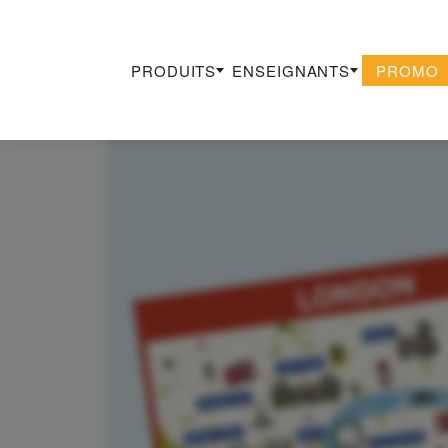
PRODUITS
ENSEIGNANTS
PROMO
Recherche
×