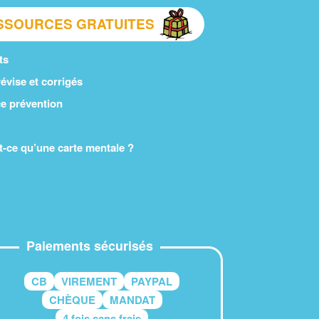
SSOURCES GRATUITES
ts
évise et corrigés
e prévention
t-ce qu’une carte mentale ?
Paiements sécurisés
CB
VIREMENT
PAYPAL
CHÈQUE
MANDAT
4 fois sans frais